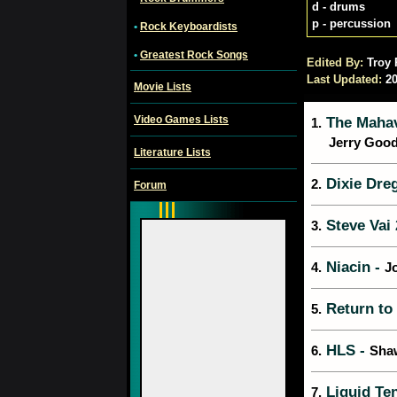
d - drums
p - percussion
•
Rock Keyboardists
•
Greatest Rock Songs
Edited By:
Troy
Last Updated:
20
Movie Lists
Video Games Lists
The Mahav
1.
Jerry Good
Literature Lists
Dixie Dre
2.
Forum
Steve Vai 
3.
Niacin -
4.
J
Return to
5.
HLS -
6.
Shaw
Liquid Te
7.