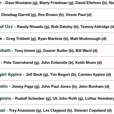
h -
Dave Mustaine (g), Marty Friedman (g), David Ellefson (b), Ni
-
Dimebag Darrell (g), Rex Brown (b), Vinnie Paul (d)
of Ozz -
Randy Rhoads (g), Bob Daisley (b), Tommy Aldridge (d
e -
Greg Tribbett (g), Ryan Martinie (b), Matt Mcdonough (d)
bbath -
Tony Iommi (g), Geezer Butler (b), Bill Ward (d)
 -
Pete Townshend (g), John Entwistle (b), Keith Moon (d)
art Appice -
Jeff Beck (g), Tim Bogert (b), Carmen Appice (d)
elin -
Jimmy Page (g), John Paul Jones (b), John Bonham (d)
pions -
Rudolf Schenker (g), Uli John Roth (g), Lothar Heimber
ad -
Trey Anastasio (g), Les Claypool (b), Stewart Copeland (d)