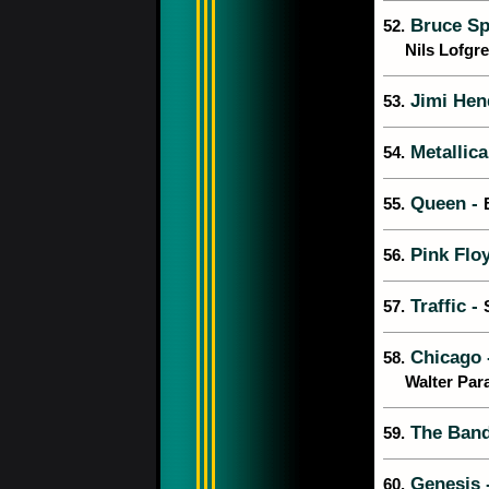
Bruce Spr
52.
Nils Lofgren (
Jimi Hen
53.
Metallica
54.
Queen -
55.
Pink Flo
56.
Traffic -
57.
Chicago 
58.
Walter Paraza
The Band
59.
Genesis 
60.