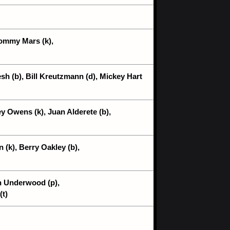
Tommy Mars (k),
esh (b), Bill Kreutzmann (d), Mickey Hart
y Owens (k), Juan Alderete (b),
 (k), Berry Oakley (b),
h Underwood (p),
t)