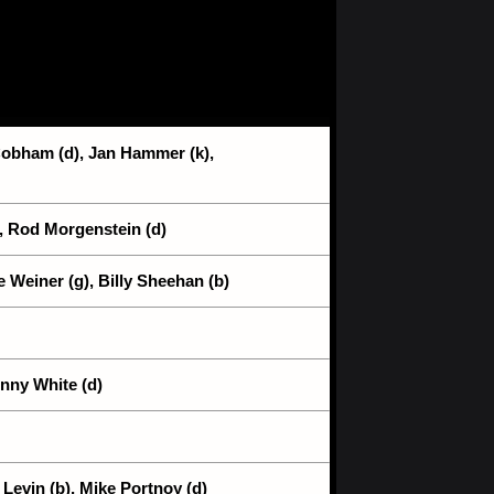
 Cobham (d), Jan Hammer (k),
), Rod Morgenstein (d)
e Weiner (g), Billy Sheehan (b)
enny White (d)
 Levin (b), Mike Portnoy (d)