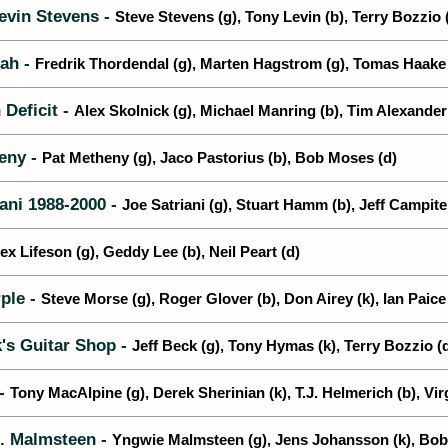
evin Stevens -
Steve Stevens (g), Tony Levin (b), Terry Bozzio 
ah -
Fredrik Thordendal (g), Marten Hagstrom (g), Tomas Haake 
 Deficit -
Alex Skolnick (g), Michael Manring (b), Tim Alexander
eny -
Pat Metheny (g), Jaco Pastorius (b), Bob Moses (d)
ani 1988-2000 -
Joe Satriani (g), Stuart Hamm (b), Jeff Campitel
ex Lifeson (g), Geddy Lee (b), Neil Peart (d)
ple -
Steve Morse (g), Roger Glover (b), Don Airey (k), Ian Paice
's Guitar Shop -
Jeff Beck (g), Tony Hymas (k), Terry Bozzio (
 -
Tony MacAlpine (g), Derek Sherinian (k), T.J. Helmerich (b), Virg
. Malmsteen -
Yngwie Malmsteen (g), Jens Johansson (k), Bob 