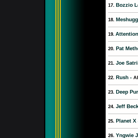
Bozzio L
17.
Meshugg
18.
Attention
19.
Pat Meth
20.
Joe Satri
21.
Rush -
22.
Al
Deep Pur
23.
Jeff Beck
24.
Planet X
25.
Yngwie J
26.