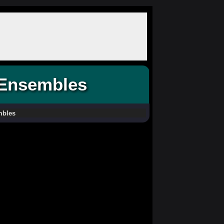
 Ensembles
mbles