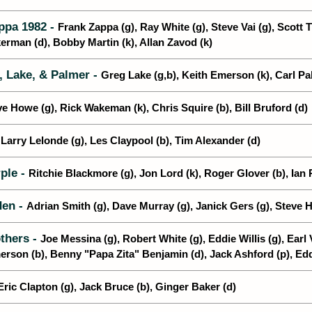
ppa 1982 -
Frank Zappa (g), Ray White (g), Steve Vai (g), Scott 
an (d), Bobby Martin (k), Allan Zavod (k)
 Lake, & Palmer -
Greg Lake (g,b), Keith Emerson (k), Carl Pa
e Howe (g), Rick Wakeman (k), Chris Squire (b), Bill Bruford (d)
-
Larry Lelonde (g), Les Claypool (b), Tim Alexander (d)
ple -
Ritchie Blackmore (g), Jon Lord (k), Roger Glover (b), Ian 
den -
Adrian Smith (g), Dave Murray (g), Janick Gers (g), Steve H
thers -
Joe Messina (g), Robert White (g), Eddie Willis (g), Earl 
on (b), Benny "Papa Zita" Benjamin (d), Jack Ashford (p), Ed
Eric Clapton (g), Jack Bruce (b), Ginger Baker (d)