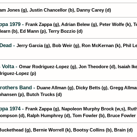
m Jones (g), Justin Chancellor (b), Danny Carey (d)
ppa 1979 -
Frank Zappa (g), Adrian Belew (g), Peter Wolfe (k), 
rn (b), Ed Mann (p), Terry Bozzio (d)
 Dead -
Jerry Garcia (g), Bob Weir (g), Ron McKernan (k), Phil L
 Volta -
Omar Rodriguez-Lopez (g), Jon Theodore (d), Isaiah Ike
iguez-Lopez (p)
rothers Band -
Duane Allman (g), Dicky Betts (g), Gregg Allman
nsen (p), Butch Trucks (d)
ppa 1974 -
Frank Zappa (g), Napoleon Murphy Brock (w,s), Rut
pson (d), Ralph Humphrey (d), Tom Fowler (b), Bruce Fowler (
Buckethead (g), Bernie Worrell (k), Bootsy Collins (b), Brain (d)