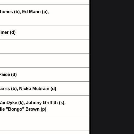
Thunes (b), Ed Mann (p),
lmer (d)
Paice (d)
arris (b), Nicko Mcbrain (d)
VanDyke (k), Johnny Griffith (k),
die "Bongo" Brown (p)