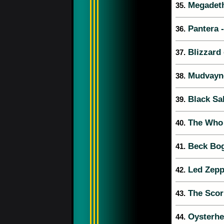
Megadet
35.
Pantera 
36.
Blizzard 
37.
Mudvayn
38.
Black Sa
39.
The Who
40.
Beck Bog
41.
Led Zepp
42.
The Scor
43.
Oysterhe
44.