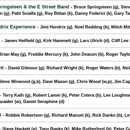
ingsteen & the E Street Band -
Bruce Springsteen (g), Stev
g), Patti Scialfa (g), Roy Bittan (k), Danny Federici (k), Gary Ta
drix Experience -
Jimi Hendrix (g), Noel Redding (b), Mitch Mit
 -
James Hetfield (g), Kirk Hammett (g), Lars Ulrich (d), Cliff Lee
Brian May (g), Freddie Mercury (k), John Deacon (b), Roger Taylo
yd -
David Gilmour (g), Richard Wright (k), Roger Waters (b), Ni
Steve Winwood (g,k), Dave Mason (g), Chris Wood (w,p), Jim Capa
-
Terry Kath (g), Robert Lamm (k), Peter Cetera (b), Lee Loughna
ider (w), Daniel Seraphine (d)
 -
Robbie Robertson (g), Richard Manuel (k), Rick Danko (b), Le
-
Steve Hackett (g), Tony Banks (k), Mike Rutherford (b), Peter Gab