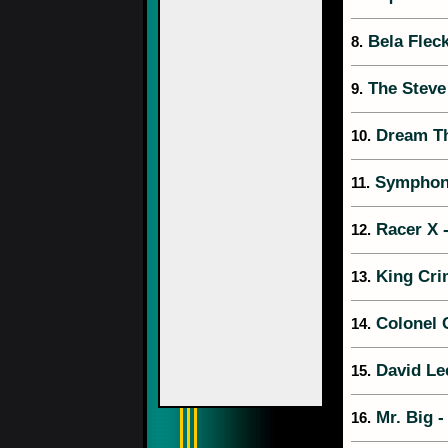
Bela Fleck
8.
The Steve
9.
Dream Th
10.
Symphon
11.
Racer X 
12.
King Cri
13.
Colonel C
14.
David Le
15.
Mr. Big 
16.