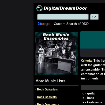
Custom Search of DDD
Criteria:
This li
well the guitari
an ensemble. Thi
combination of 
instruments.
More Music Lists
•
Rock Guitarists
g - guitar
•
Rock Bassists
b - bass
k - keyboards
•
Rock Drummers