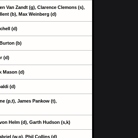
en Van Zandt (g), Clarence Clemons (s),
llent (b), Max Weinberg (d)
chell (d)
 Burton (b)
r (d)
ck Mason (d)
ldi (d)
ne (p,t), James Pankow (t),
von Helm (d), Garth Hudson (s,k)
riel (w,p), Phil Collins (d)