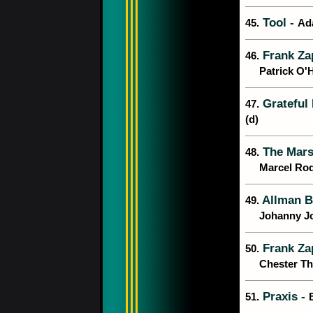
Tool -
45.
Ada
Frank Za
46.
Patrick O'Hea
Grateful
47.
(d)
The Mars
48.
Marcel Rodr
Allman B
49.
Johanny Joha
Frank Za
50.
Chester Thom
Praxis -
51.