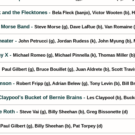
 and the Flecktones -
Bela Fleck (banjo), Victor Wooten (b),
 Morse Band -
Steve Morse (g), Dave LaRue (b), Van Romaine (
eater -
John Petrucci (g), Jordan Rudess (k), John Myung (b), 
y X -
Michael Romeo (g), Michael Pinnella (k), Thomas Miller (b)
-
Paul Gilbert (g), Bruce Bouillet (g), Juan Aldrete (b), Scott Travi
mson -
Robert Fripp (g), Adrian Belew (g), Tony Levin (b), Bill B
laypool's Bucket of Bernie Brains -
Les Claypool (b), Bucke
e Roth -
Steve Vai (g), Billy Sheehan (b), Greg Bissonette (d)
-
Paul Gilbert (g), Billy Sheehan (b), Pat Torpey (d)