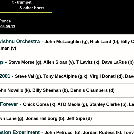
t - trumpet,
& other brass
 Ponce
05-09-13
ishnu Orchestra -
John McLaughlin (g), Rick Laird (b), Billy
man (v)
gs -
Steve Morse (g), Allen Sloan (v), T Lavitz (k), Dave LaRue (b
2001 -
Steve Vai (g), Tony MacAlpine (g,k), Virgil Donati (d), Dav
ohn Novello (k), Billy Sheehan (b), Dennis Chambers (d)
 Forever -
Chick Corea (k), Al DiMeola (g), Stanley Clarke (b), L
n Lane (g), Jonas Hellborg (b), Jeff Sipe (d)
nsion Experiment -
John Petrucci (g), Jordan Rudess (k), Tony