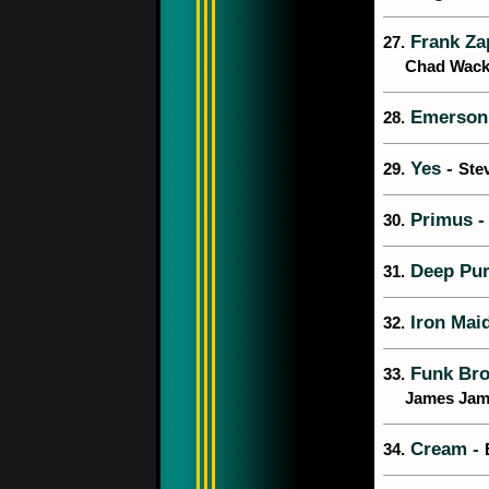
Frank Za
27.
Chad Wackerm
Emerson,
28.
Yes -
29.
Stev
Primus 
30.
Deep Pur
31.
Iron Mai
32.
Funk Bro
33.
James Jamers
Cream -
34.