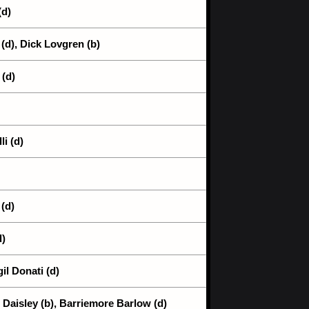
(d)
(d), Dick Lovgren (b)
 (d)
li (d)
 (d)
d)
il Donati (d)
Daisley (b), Barriemore Barlow (d)