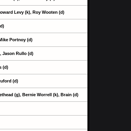
 Howard Levy (k), Roy Wooten (d)
d)
Mike Portnoy (d)
, Jason Rullo (d)
s (d)
ruford (d)
thead (g), Bernie Worrell (k), Brain (d)