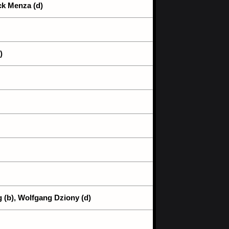
ck Menza (d)
)
g (b), Wolfgang Dziony (d)