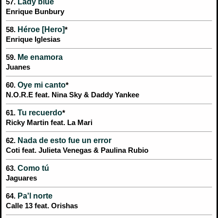
Lady blue
57.
Enrique Bunbury
Héroe [Hero]
58.
*
Enrique Iglesias
Me enamora
59.
Juanes
Oye mi canto
60.
*
N.O.R.E feat. Nina Sky & Daddy Yankee
Tu recuerdo
61.
*
Ricky Martin feat. La Mari
Nada de esto fue un error
62.
Coti feat. Julieta Venegas & Paulina Rubio
Como tú
63.
Jaguares
Pa'l norte
64.
Calle 13 feat. Orishas