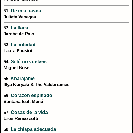
Control Machete
De mis pasos
51.
Julieta Venegas
La flaca
52.
Jarabe de Palo
La soledad
53.
Laura Pausini
Si tú no vuelves
54.
Miguel Bosé
Abarajame
55.
Illya Kuryaki & The Valderramas
Corazón espinado
56.
Santana feat. Maná
Cosas de la vida
57.
Eros Ramazzotti
La chispa adecuada
58.