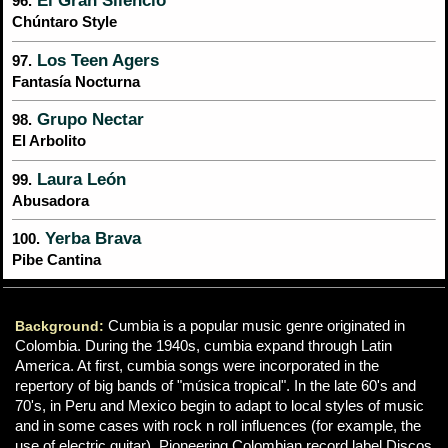
El Gran Silencio
96.
Chúntaro Style
Los Teen Agers
97.
Fantasía Nocturna
Grupo Nectar
98.
El Arbolito
Laura León
99.
Abusadora
Yerba Brava
100.
Pibe Cantina
Background:
Cumbia is a popular music genre originated in
Colombia. During the 1940s, cumbia expand through Latin
America. At first, cumbia songs were incorporated in the
repertory of big bands of "música tropical". In the late 60's and
70's, in Peru and Mexico begin to adapt to local styles of music
and in some cases with rock n roll influences (for example, the
use of electric guitar). Pioneering Colombian record label Discos